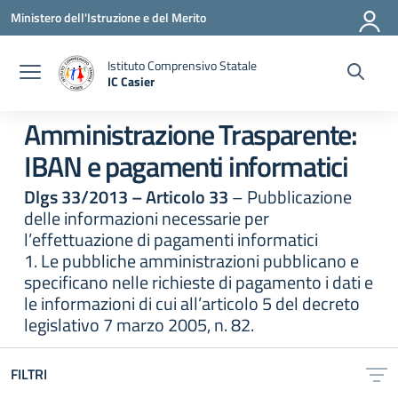
Vai ai contenuti
Vai al menu di navigazione
Vai al footer
Ministero dell'Istruzione e del Merito
Istituto Comprensivo Statale
IC Casier
— Visita la pagina iniziale della scuola
Amministrazione Trasparente:
IBAN e pagamenti informatici
Dlgs 33/2013 – Articolo 33
– Pubblicazione
delle informazioni necessarie per
l’effettuazione di pagamenti informatici
1. Le pubbliche amministrazioni pubblicano e
specificano nelle richieste di pagamento i dati e
le informazioni di cui all’articolo 5 del decreto
legislativo 7 marzo 2005, n. 82.
FILTRI