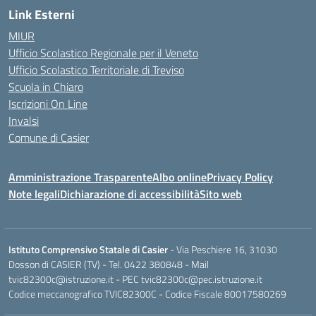
Link Esterni
MIUR
Ufficio Scolastico Regionale per il Veneto
Ufficio Scolastico Territoriale di Treviso
Scuola in Chiaro
Iscrizioni On Line
Invalsi
Comune di Casier
Amministrazione Trasparente
Albo online
Privacy Policy
Note legali
Dichiarazione di accessibilità
Sito web
Istituto Comprensivo Statale di Casier
- Via Peschiere 16, 31030
Dosson di CASIER (TV) - Tel.
0422 380848
- Mail
tvic82300c@istruzione.it
- PEC
tvic82300c@pec.istruzione.it
Codice meccanografico TVIC82300C - Codice Fiscale 80017580269