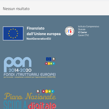
Nessun risultato
Istituto Comprensivo
Statale
IC Casier
Casier (TV)