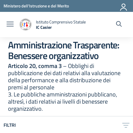
Vai ai contenuti
Vai al menu di navigazione
Vai al footer
Ministero dell'Istruzione e del Merito
Istituto Comprensivo Statale
IC Casier
— Visita la pagina iniziale della scuola
Amministrazione Trasparente:
Benessere organizzativo
Articolo 20, comma 3
– Obblighi di
pubblicazione dei dati relativi alla valutazione
della performance e alla distribuzione dei
premi al personale
3. Le pubbliche amministrazioni pubblicano,
altresì, i dati relativi ai livelli di benessere
organizzativo.
FILTRI