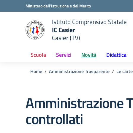
Vai ai contenuti
Vai al menu di navigazione
Vai al footer
Ministero dell'Istruzione e del Merito
Istituto Comprensivo Statale
IC Casier
Casier (TV)
ale della scuola
— Visita la pagina iniziale del
Scuola
Servizi
Novità
Didattica
Home
Amministrazione Trasparente
Le carte
Amministrazione T
controllati