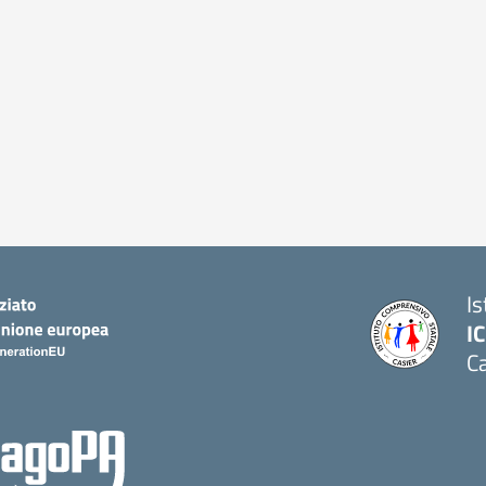
I
IC
Ca