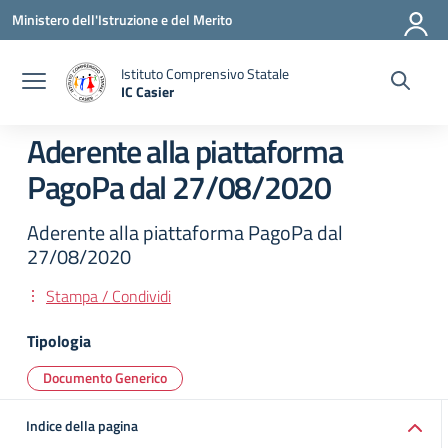
Vai ai contenuti
Vai al menu di navigazione
Vai al footer
Ministero dell'Istruzione e del Merito
Istituto Comprensivo Statale
IC Casier
— Visita la pagina iniziale della scuola
Aderente alla piattaforma
PagoPa dal 27/08/2020
Aderente alla piattaforma PagoPa dal
27/08/2020
Stampa / Condividi
Tipologia
Documento Generico
Indice della pagina