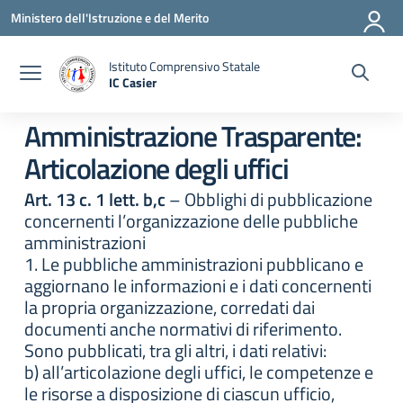
Vai ai contenuti
Vai al menu di navigazione
Vai al footer
Ministero dell'Istruzione e del Merito
Istituto Comprensivo Statale
IC Casier
— Visita la pagina iniziale della scuola
Amministrazione Trasparente:
Articolazione degli uffici
Art. 13 c. 1 lett. b,c
– Obblighi di pubblicazione
concernenti l’organizzazione delle pubbliche
amministrazioni
1. Le pubbliche amministrazioni pubblicano e
aggiornano le informazioni e i dati concernenti
la propria organizzazione, corredati dai
documenti anche normativi di riferimento.
Sono pubblicati, tra gli altri, i dati relativi:
b) all’articolazione degli uffici, le competenze e
le risorse a disposizione di ciascun ufficio,