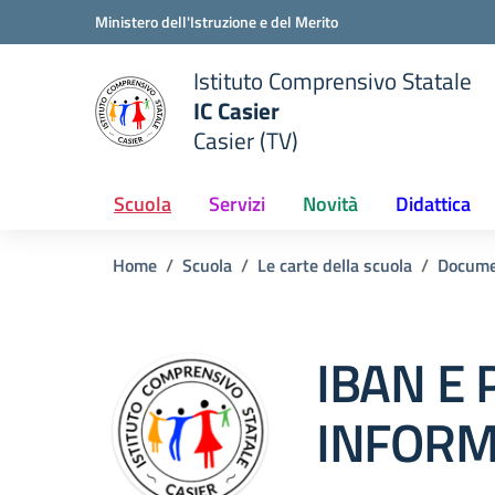
Vai ai contenuti
Vai al menu di navigazione
Vai al footer
Ministero dell'Istruzione e del Merito
Istituto Comprensivo Statale
IC Casier
Casier (TV)
ale della scuola
— Visita la pagina iniziale del
Scuola
Servizi
Novità
Didattica
Home
Scuola
Le carte della scuola
Docume
IBAN E
INFORM