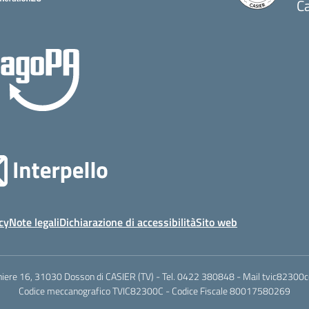
Ca
cy
Note legali
Dichiarazione di accessibilità
Sito web
hiere 16, 31030 Dosson di CASIER (TV) - Tel.
0422 380848
- Mail
tvic82300c@
Codice meccanografico TVIC82300C - Codice Fiscale 80017580269