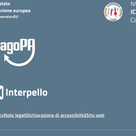
I
IC
Ca
cy
Note legali
Dichiarazione di accessibilità
Sito web