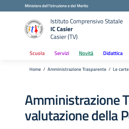
Vai ai contenuti
Vai al menu di navigazione
Vai al footer
Ministero dell'Istruzione e del Merito
Istituto Comprensivo Statale
IC Casier
Casier (TV)
ale della scuola
— Visita la pagina iniziale del
Scuola
Servizi
Novità
Didattica
Home
Amministrazione Trasparente
Le carte
Amministrazione T
valutazione della 