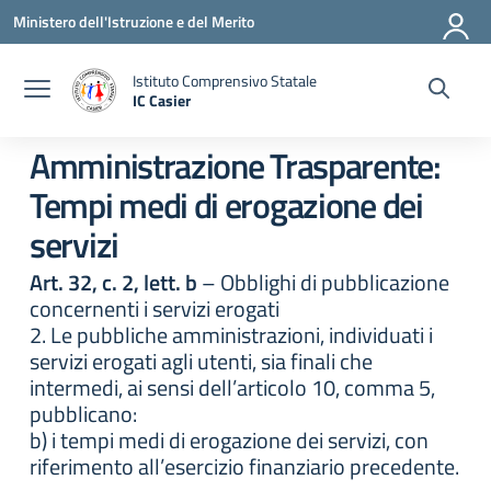
Vai ai contenuti
Vai al menu di navigazione
Vai al footer
Ministero dell'Istruzione e del Merito
Istituto Comprensivo Statale
IC Casier
— Visita la pagina iniziale della scuola
Amministrazione Trasparente:
Tempi medi di erogazione dei
servizi
Art. 32, c. 2, lett. b
– Obblighi di pubblicazione
concernenti i servizi erogati
2. Le pubbliche amministrazioni, individuati i
servizi erogati agli utenti, sia finali che
intermedi, ai sensi dell’articolo 10, comma 5,
pubblicano:
b) i tempi medi di erogazione dei servizi, con
riferimento all’esercizio finanziario precedente.