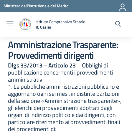
Vai ai contenuti
Vai al menu di navigazione
Vai al footer
Ministero dell'Istruzione e del Merito
Istituto Comprensivo Statale
IC Casier
— Visita la pagina iniziale della scuola
Amministrazione Trasparente:
Provvedimenti dirigenti
Dlgs 33/2013 – Articolo 23
– Obblighi di
pubblicazione concernenti i provvedimenti
amministrativi
1. Le pubbliche amministrazioni pubblicano e
aggiornano ogni sei mesi, in distinte partizioni
della sezione «Amministrazione trasparente»,
gli elenchi dei provvedimenti adottati dagli
organi di indirizzo politico e dai dirigenti, con
particolare riferimento ai provvedimenti finali
dei procedimenti di: