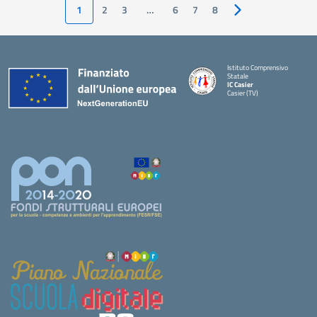
1
2
3
…
6
7
8
Pagina successiva
Istituto Comprensivo
Statale
IC Casier
Casier (TV)