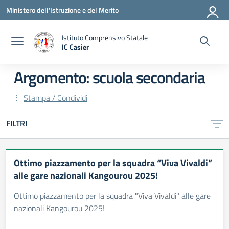
Vai ai contenuti
Vai al menu di navigazione
Vai al footer
Ministero dell'Istruzione e del Merito
Istituto Comprensivo Statale
IC Casier
— Visita la pagina iniziale della scuola
Argomento: scuola secondaria
Stampa / Condividi
FILTRI
Ottimo piazzamento per la squadra “Viva Vivaldi”
alle gare nazionali Kangourou 2025!
Ottimo piazzamento per la squadra "Viva Vivaldi" alle gare
nazionali Kangourou 2025!