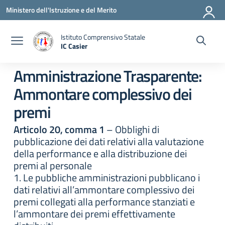
Vai ai contenuti
Vai al menu di navigazione
Vai al footer
Ministero dell'Istruzione e del Merito
Istituto Comprensivo Statale
IC Casier
— Visita la pagina iniziale della scuola
Amministrazione Trasparente:
Ammontare complessivo dei
premi
Articolo 20, comma 1
– Obblighi di
pubblicazione dei dati relativi alla valutazione
della performance e alla distribuzione dei
premi al personale
1. Le pubbliche amministrazioni pubblicano i
dati relativi all’ammontare complessivo dei
premi collegati alla performance stanziati e
l’ammontare dei premi effettivamente