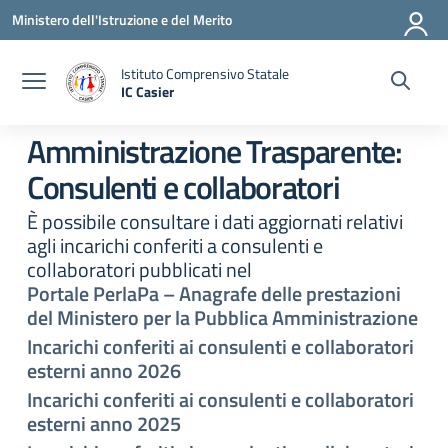
Vai ai contenuti
Vai al menu di navigazione
Vai al footer
Ministero dell'Istruzione e del Merito
Istituto Comprensivo Statale
IC Casier
— Visita la pagina iniziale della scuola
Amministrazione Trasparente:
Consulenti e collaboratori
È possibile consultare i dati aggiornati relativi
agli incarichi conferiti a consulenti e
collaboratori pubblicati nel
Portale PerlaPa – Anagrafe delle prestazioni
del Ministero per la Pubblica Amministrazione
Incarichi conferiti ai consulenti e collaboratori
esterni anno 2026
Incarichi conferiti ai consulenti e collaboratori
esterni anno 2025