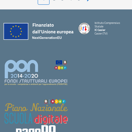
Pagina successiva
Istituto Comprensivo
Statale
IC Casier
Casier (TV)