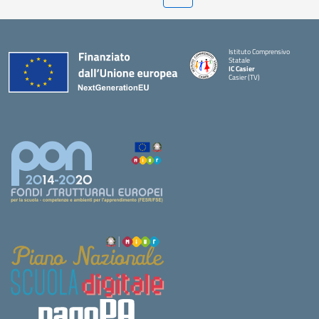
Istituto Comprensivo
Statale
IC Casier
Casier (TV)