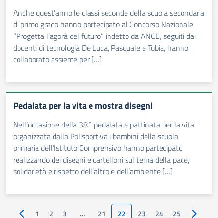
Anche quest’anno le classi seconde della scuola secondaria
di primo grado hanno partecipato al Concorso Nazionale
“Progetta l’agorà del futuro” indetto da ANCE; seguiti dai
docenti di tecnologia De Luca, Pasquale e Tubia, hanno
collaborato assieme per […]
Pedalata per la vita e mostra disegni
Nell’occasione della 38° pedalata e pattinata per la vita
organizzata dalla Polisportiva i bambini della scuola
primaria dell’Istituto Comprensivo hanno partecipato
realizzando dei disegni e cartelloni sul tema della pace,
solidarietà e rispetto dell’altro e dell’ambiente […]
1
2
3
…
21
22
23
24
25
Pagina precedente
Pagina s