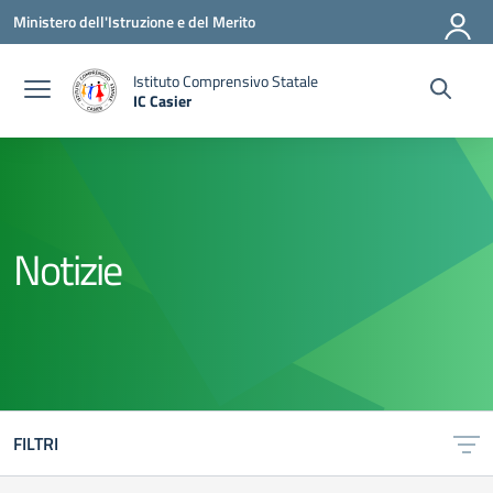
Vai ai contenuti
Vai al menu di navigazione
Vai al footer
Ministero dell'Istruzione e del Merito
Istituto Comprensivo Statale
IC Casier
— Visita la pagina iniziale della scuola
Notizie
FILTRI