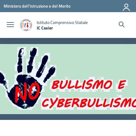
Vai ai contenuti
Vai al menu di navigazione
Vai al footer
Ministero dell'Istruzione e del Merito
Istituto Comprensivo Statale
IC Casier
— Visita la pagina iniziale della scuola