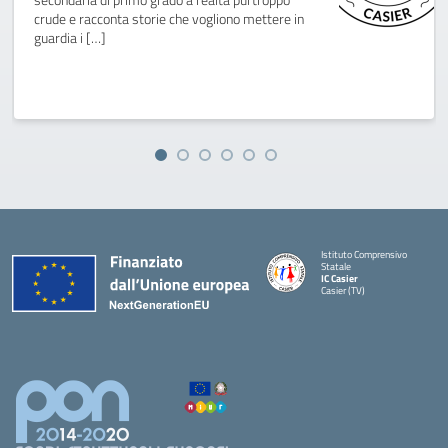
crude e racconta storie che vogliono mettere in
guardia i […]
Istituto Comprensivo
Statale
IC Casier
Casier (TV)