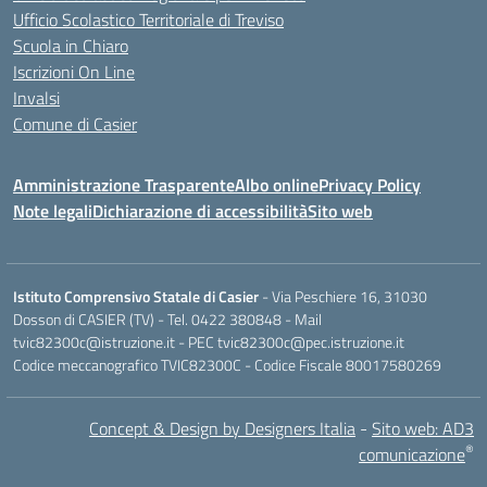
Ufficio Scolastico Territoriale di Treviso
Scuola in Chiaro
Iscrizioni On Line
Invalsi
Comune di Casier
Amministrazione Trasparente
Albo online
Privacy Policy
Note legali
Dichiarazione di accessibilità
Sito web
Istituto Comprensivo Statale di Casier
- Via Peschiere 16, 31030
Dosson di CASIER (TV) - Tel.
0422 380848
- Mail
tvic82300c@istruzione.it
- PEC
tvic82300c@pec.istruzione.it
Codice meccanografico TVIC82300C - Codice Fiscale 80017580269
Concept & Design by Designers Italia
-
Sito web: AD3
®
comunicazione