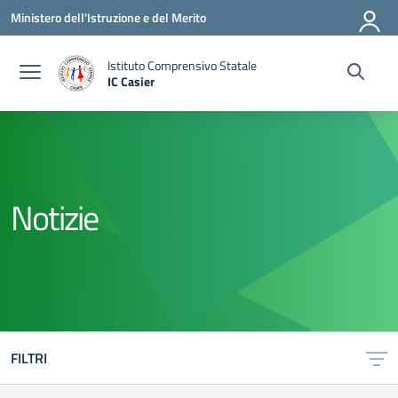
Vai ai contenuti
Vai al menu di navigazione
Vai al footer
Ministero dell'Istruzione e del Merito
Istituto Comprensivo Statale
IC Casier
— Visita la pagina iniziale della scuola
Notizie
FILTRI