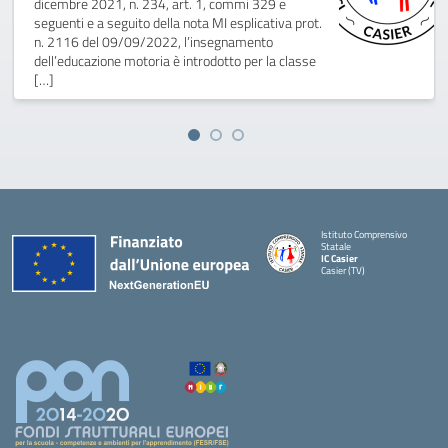
dicembre 2021, n. 234, art. 1, commi 329 e
seguenti e a seguito della nota MI esplicativa prot.
n. 2116 del 09/09/2022, l’insegnamento
dell’educazione motoria è introdotto per la classe
[…]
Istituto Comprensivo
Statale
IC Casier
Casier (TV)