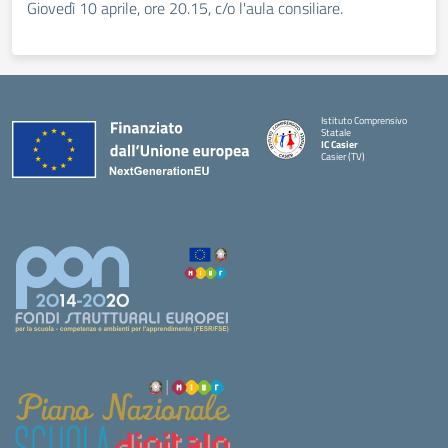
Giovedì 10 aprile, ore 20.15, c/o l'aula consiliare.
Istituto Comprensivo
Statale
IC Casier
Casier (TV)