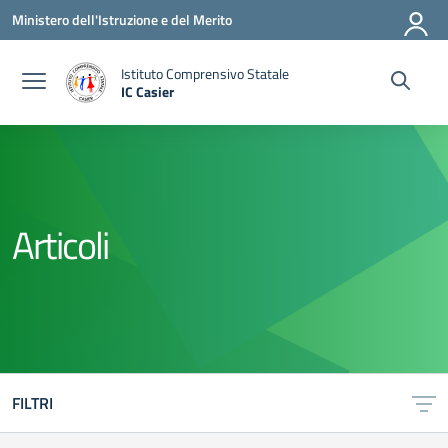
Vai ai contenuti
Vai al menu di navigazione
Vai al footer
Ministero dell'Istruzione e del Merito
Istituto Comprensivo Statale
IC Casier
— Visita la pagina iniziale della scuola
Articoli
FILTRI