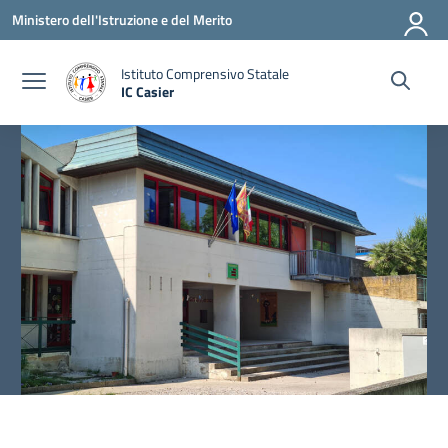
Vai ai contenuti
Vai al menu di navigazione
Vai al footer
Ministero dell'Istruzione e del Merito
Istituto Comprensivo Statale
IC Casier
— Visita la pagina iniziale della scuola