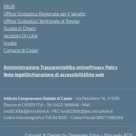
MIUR
Ufficio Scolastico Regionale per il Veneto
Ufficio Scolastico Territoriale di Treviso
Scuola in Chiaro
Iscrizioni On Line
Invalsi
Comune di Casier
Amministrazione Trasparente
Albo online
Privacy Policy
Note legali
Dichiarazione di accessibilità
Sito web
Istituto Comprensivo Statale di Casier
- Via Peschiere 16, 31030
Dosson di CASIER (TV) - Tel.
0422 380848
- Mail
tvic82300c@istruzione.it
- PEC
tvic82300c@pec.istruzione.it
Codice meccanografico TVIC82300C - Codice Fiscale 80017580269
Concept & Design by Designers Italia
-
Sito web: AD3