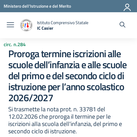
Vai ai contenuti
Vai al menu di navigazione
Vai al footer
Ministero dell'Istruzione e del Merito
Istituto Comprensivo Statale
IC Casier
— Visita la pagina iniziale della scuola
circ. n.284
Proroga termine iscrizioni alle
scuole dell’infanzia e alle scuole
del primo e del secondo ciclo di
istruzione per l’anno scolastico
2026/2027
Si trasmette la nota prot. n. 33781 del
12.02.2026 che proroga il termine per le
iscrizioni alla scuola dell'infanzia, del primo e
secondo ciclo di istruzione.