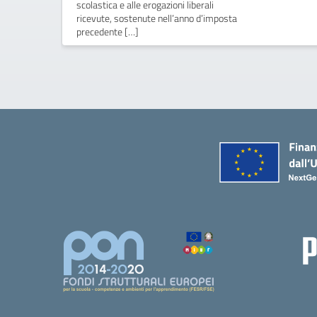
scolastica e alle erogazioni liberali
ricevute, sostenute nell’anno d’imposta
precedente […]