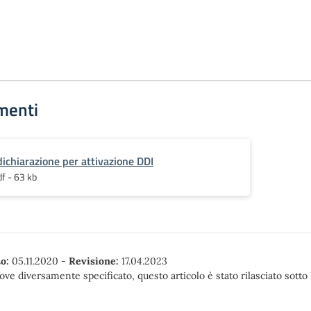
menti
ichiarazione per attivazione DDI
df - 63 kb
o:
05.11.2020
-
Revisione:
17.04.2023
ove diversamente specificato, questo articolo è stato rilasciato sott