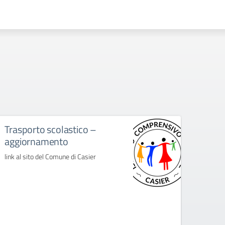
Trasporto scolastico –
33.V
aggiornamento
Circo
link al sito del Comune di Casier