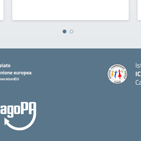
I
IC
Ca