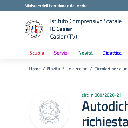
Vai ai contenuti
Vai al menu di navigazione
Vai al footer
Ministero dell'Istruzione e del Merito
Istituto Comprensivo Statale
IC Casier
Casier (TV)
ale della scuola
— Visita la pagina iniziale del
Scuola
Servizi
Novità
Didattica
Home
Novità
Le circolari
Circolari per alun
circ. n.000/2020-21
Autodich
richiest