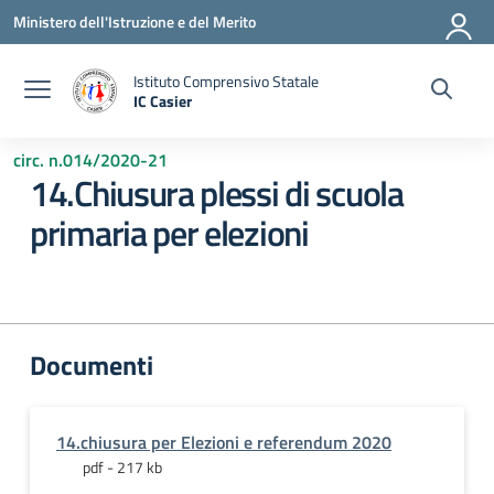
Vai ai contenuti
Vai al menu di navigazione
Vai al footer
Ministero dell'Istruzione e del Merito
Istituto Comprensivo Statale
IC Casier
— Visita la pagina iniziale della scuola
circ. n.014/2020-21
14.Chiusura plessi di scuola
primaria per elezioni
Documenti
14.chiusura per Elezioni e referendum 2020
pdf - 217 kb