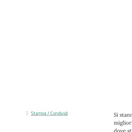
Stampa / Condividi
Si stan
miglior
dove st