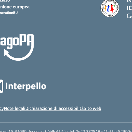
IC
Ca
cy
Note legali
Dichiarazione di accessibilità
Sito web
hiere 16, 31030 Dosson di CASIER (TV) - Tel.
0422 380848
- Mail
tvic82300c@