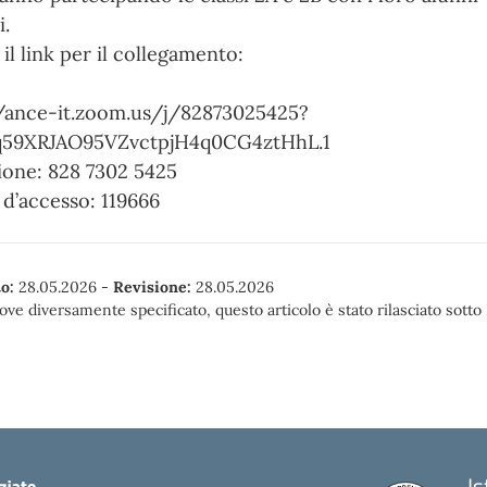
i.
il link per il collegamento:
//ance-it.zoom.us/j/82873025425?
59XRJAO95VZvctpjH4q0CG4ztHhL.1
ione: 828 7302 5425
d’accesso: 119666
o:
28.05.2026
-
Revisione:
28.05.2026
ove diversamente specificato, questo articolo è stato rilasciato sott
I