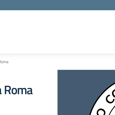
la scuola
 Roma
a Roma