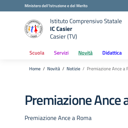
Vai ai contenuti
Vai al menu di navigazione
Vai al footer
Ministero dell'Istruzione e del Merito
Istituto Comprensivo Statale
IC Casier
Casier (TV)
ale della scuola
— Visita la pagina iniziale del
Scuola
Servizi
Novità
Didattica
Home
Novità
Notizie
Premiazione Ance a
Premiazione Ance 
Premiazione Ance a Roma