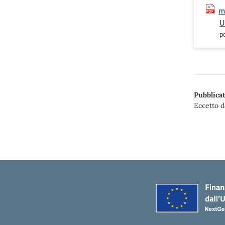
m
U
p
Pubblicat
Eccetto d