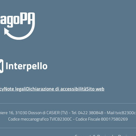
cy
Note legali
Dichiarazione di accessibilità
Sito web
hiere 16, 31030 Dosson di CASIER (TV) - Tel.
0422 380848
- Mail
tvic82300c@
Codice meccanografico TVIC82300C - Codice Fiscale 80017580269