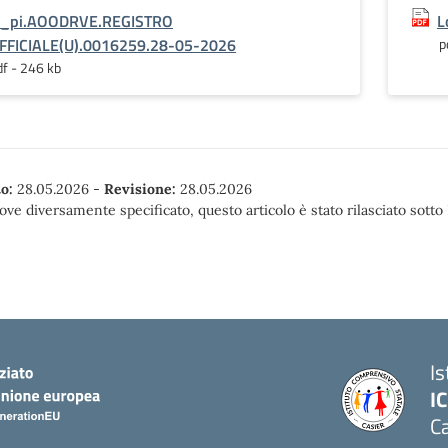
_pi.AOODRVE.REGISTRO
L
FFICIALE(U).0016259.28-05-2026
p
df - 246 kb
o:
28.05.2026
-
Revisione:
28.05.2026
ove diversamente specificato, questo articolo è stato rilasciato sott
I
IC
Ca