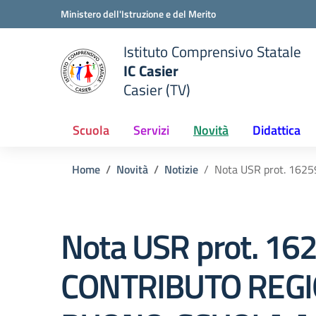
Vai ai contenuti
Vai al menu di navigazione
Vai al footer
Ministero dell'Istruzione e del Merito
Istituto Comprensivo Statale
IC Casier
Casier (TV)
ale della scuola
— Visita la pagina iniziale del
Scuola
Servizi
Novità
Didattica
Home
Novità
Notizie
Nota USR prot. 162
Nota USR prot. 16
CONTRIBUTO REG