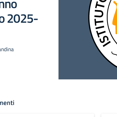
nno
vo 2025-
andina
menti