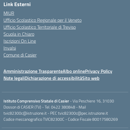
Link Esterni
MIUR
Ufficio Scolastico Regionale per il Veneto
Ufficio Scolastico Territoriale di Treviso
Scuola in Chiaro
Iscrizioni On Line
Invalsi
Comune di Casier
Amministrazione Trasparente
Albo online
Privacy Policy
Note legali
Dichiarazione di accessibilità
Sito web
Istituto Comprensivo Statale di Casier
- Via Peschiere 16, 31030
Dosson di CASIER (TV) - Tel.
0422 380848
- Mail
tvic82300c@istruzione.it
- PEC
tvic82300c@pec.istruzione.it
Codice meccanografico TVIC82300C - Codice Fiscale 80017580269