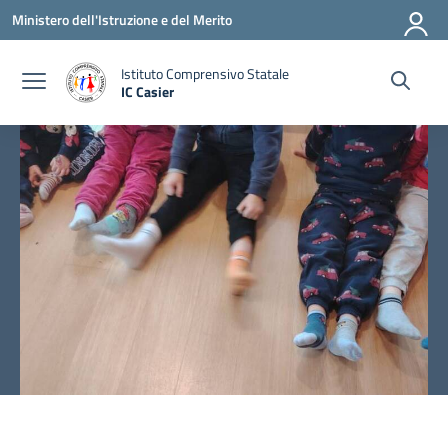
Vai ai contenuti
Vai al menu di navigazione
Vai al footer
Ministero dell'Istruzione e del Merito
Istituto Comprensivo Statale
IC Casier
— Visita la pagina iniziale della scuola